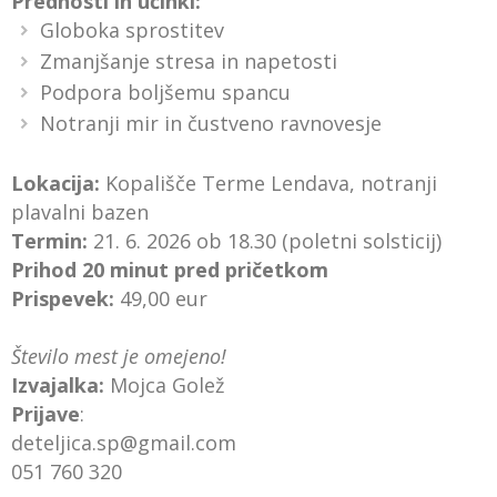
Prednosti in učinki:
Globoka sprostitev
Zmanjšanje stresa in napetosti
Podpora boljšemu spancu
Notranji mir in čustveno ravnovesje
Lokacija:
Kopališče Terme Lendava, notranji
plavalni bazen
Termin:
21. 6. 2026 ob 18.30 (poletni solsticij)
Prihod 20 minut pred pričetkom
Prispevek:
49,00 eur
Število mest je omejeno!
Izvajalka:
Mojca Golež
Prijave
:
deteljica.sp@gmail.com
051 760 320