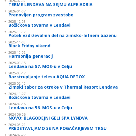
2026-02-02
TERME LENDAVA NA SEJMU ALPE ADRIA
2026-01-07
Prenovljen program zvestobe
2025-12-03
Božičkova tovarna v Lendavi
2025-11-17
Potek vzdrževalnih del na zim­sko-letnem bazenu
2025-11-03
Black Friday vikend
2025-10-02
Harmonija generacij
2025-09-15
Lendava na 57. MOS-u v Celju
2025-03-17
Razstrupljanje telesa AQUA DETOX
2025-02-10
Zimski tabor za otroke v Thermal Resort Lendava
2024-11-27
Božičkova tovarna v Lendavi
2024-09-16
Lendava na 56. MOS-u v Celju
2024-06-06
NOVO: BLAGODEJNI GELI SPA LYNDVA
2024-03-22
PREDSTAVLJAMO SE NA POGAČARJEVEM TRGU
2024-02-27