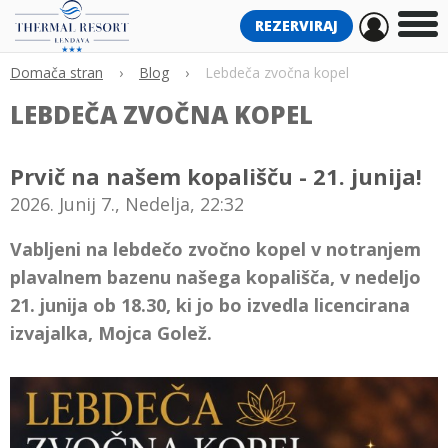
REZERVIRAJ
Domača stran
›
Blog
›
Lebdeča zvočna kopel
LEBDEČA ZVOČNA KOPEL
Prvič na našem kopališču - 21. junija!
2026. Junij 7., Nedelja, 22:32
Vabljeni na lebdečo zvočno kopel v notranjem
plavalnem bazenu našega kopališča, v nedeljo
21. junija ob 18.30, ki jo bo izvedla licencirana
izvajalka, Mojca Golež.