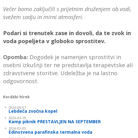
Večer bomo zaključili s prijetnim druženjem ob vodi,
svežem sadju in mirni atmosferi.
Podari si trenutek zase in dovoli, da te zvok in
voda popeljeta v globoko sprostitev.
Opomba:
Dogodek je namenjen sprostitvi in
osebni izkušnji ter ne predstavlja terapevtske ali
zdravstvene storitve. Udeležba je na lastno
odgovornost.
Korábbi hírek
2026-06-07
Lebdeča zvočna kopel
2026-03-19
Kamp piknik PRESTAVLJEN NA SEPTEMBER
2026-03-03
Edinstvena parafinska termalna voda