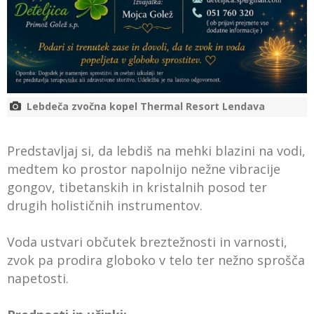
Lebdeča zvočna kopel Thermal Resort Lendava
Predstavljaj si, da lebdiš na mehki blazini na vodi,
medtem ko prostor napolnijo nežne vibracije
gongov, tibetanskih in kristalnih posod ter
drugih holističnih instrumentov.
Voda ustvari občutek breztežnosti in varnosti,
zvok pa prodira globoko v telo ter nežno sprošča
napetosti.