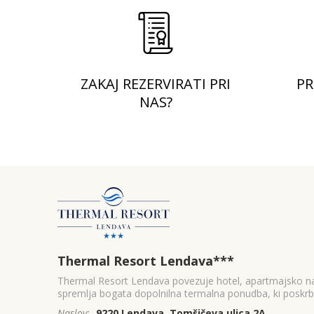
ZAKAJ REZERVIRATI PRI
PR
NAS?
Thermal Resort Lendava
***
Thermal Resort Lendava povezuje hotel, apartmajsko na
spremlja bogata dopolnilna termalna ponudba, ki poskrbi
Naslov:
9220 Lendava, Tomšičeva ulica 2A