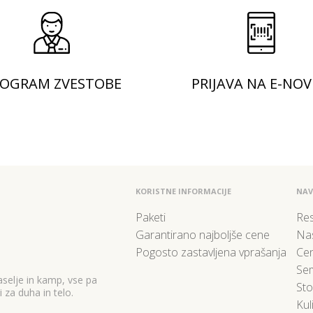
OGRAM ZVESTOBE
PRIJAVA NA E-NOV
KORISTNE INFORMACIJE
NAV
Paketi
Res
Garantirano najboljše cene
Nas
Pogosto zastavljena vprašanja
Cen
Sem
selje in kamp, vse pa
Sto
 za duha in telo.
Kul