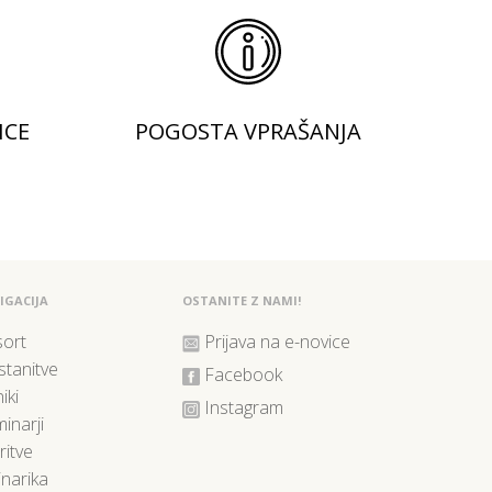
ICE
POGOSTA VPRAŠANJA
IGACIJA
OSTANITE Z NAMI!
ort
Prijava na e-novice
tanitve
Facebook
iki
Instagram
inarji
ritve
inarika