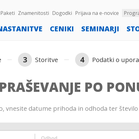
Paketi
Znamenitosti
Dogodki
Prijava na e-novice
Progr
NASTANITVE
CENIKI
SEMINARJI
ST
3
4
e
Storitve
Podatki o upor
PRAŠEVANJE PO PON
, vnesite datume prihoda in odhoda ter število