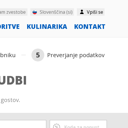
am zvestobe
Slovenščina (si)
Vpiši se
ORITVE
KULINARIKA
KONTAKT
5
abniku
Preverjanje podatkov
UDBI
 gostov.