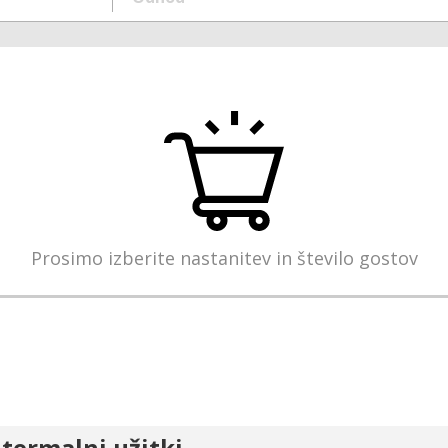
Prosimo izberite nastanitev in število gostov
 termalni užitki