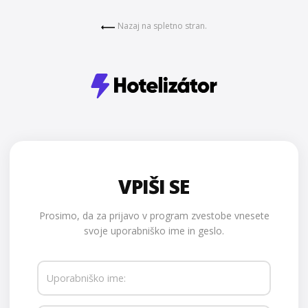
Nazaj na spletno stran.
VPIŠI SE
Prosimo, da za prijavo v program zvestobe vnesete
svoje uporabniško ime in geslo.
Uporabniško ime: