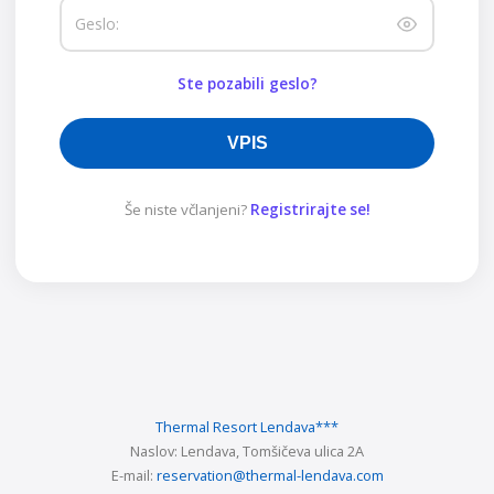
Geslo:
Ste pozabili geslo?
VPIS
Še niste včlanjeni?
Registrirajte se!
Thermal Resort Lendava
***
Naslov:
Lendava, Tomšičeva ulica 2A
E-mail:
reservation@thermal-lendava.com