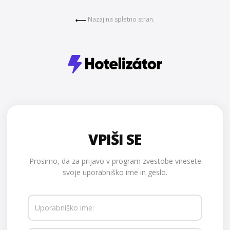
Nazaj na spletno stran.
VPIŠI SE
Prosimo, da za prijavo v program zvestobe vnesete
svoje uporabniško ime in geslo.
Uporabniško ime: