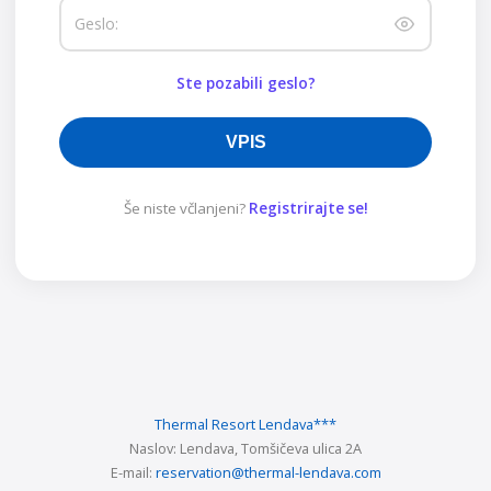
Geslo:
Ste pozabili geslo?
VPIS
Še niste včlanjeni?
Registrirajte se!
Thermal Resort Lendava
***
Naslov:
Lendava, Tomšičeva ulica 2A
E-mail:
reservation@thermal-lendava.com