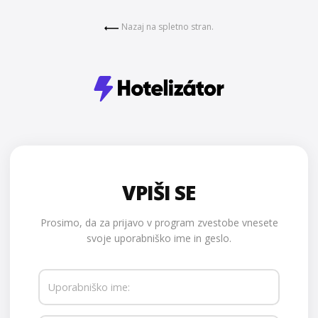
Nazaj na spletno stran.
VPIŠI SE
Prosimo, da za prijavo v program zvestobe vnesete
svoje uporabniško ime in geslo.
Uporabniško ime: