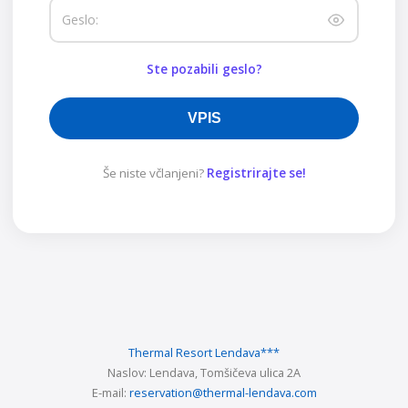
Geslo:
Ste pozabili geslo?
VPIS
Še niste včlanjeni?
Registrirajte se!
Thermal Resort Lendava
***
Naslov:
Lendava, Tomšičeva ulica 2A
E-mail:
reservation@thermal-lendava.com