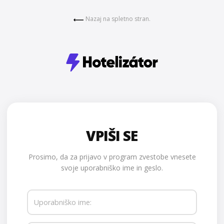
Nazaj na spletno stran.
VPIŠI SE
Prosimo, da za prijavo v program zvestobe vnesete
svoje uporabniško ime in geslo.
Uporabniško ime: