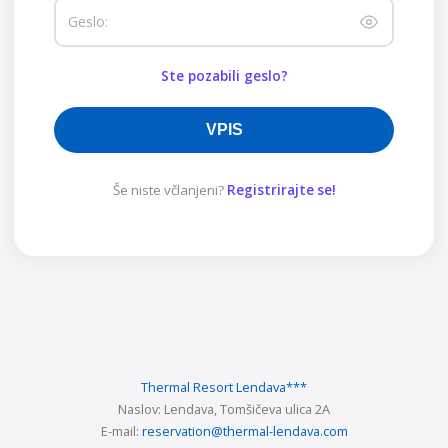
Geslo:
Ste pozabili geslo?
VPIS
Še niste včlanjeni?
Registrirajte se!
Thermal Resort Lendava
***
Naslov:
Lendava, Tomšičeva ulica 2A
E-mail:
reservation@thermal-lendava.com