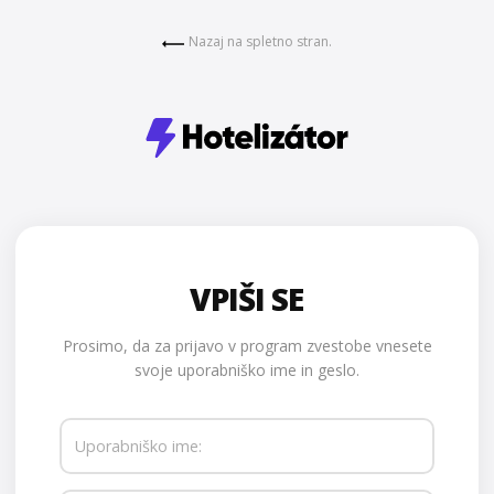
Nazaj na spletno stran.
VPIŠI SE
Prosimo, da za prijavo v program zvestobe vnesete
svoje uporabniško ime in geslo.
Uporabniško ime: