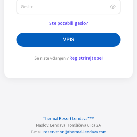
Geslo:
Ste pozabili geslo?
VPIS
Še niste včlanjeni?
Registrirajte se!
Thermal Resort Lendava
***
Naslov:
Lendava, Tomšičeva ulica 2A
E-mail:
reservation@thermal-lendava.com