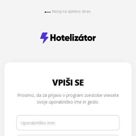
Nazaj na spletno stran.
VPIŠI SE
Prosimo, da za prijavo v program zvestobe vnesete
svoje uporabniško ime in geslo.
Uporabniško ime: