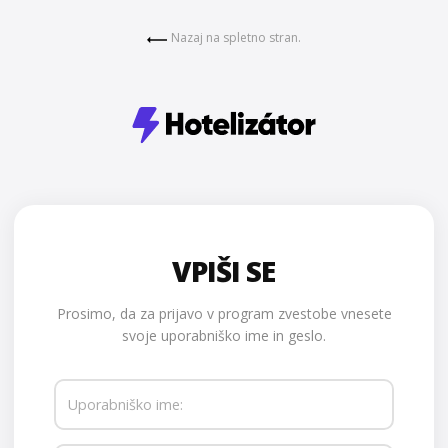
Nazaj na spletno stran.
VPIŠI SE
Prosimo, da za prijavo v program zvestobe vnesete
svoje uporabniško ime in geslo.
Uporabniško ime: