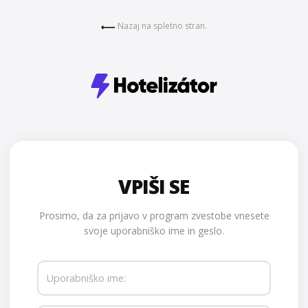
Nazaj na spletno stran.
VPIŠI SE
Prosimo, da za prijavo v program zvestobe vnesete
svoje uporabniško ime in geslo.
Uporabniško ime: