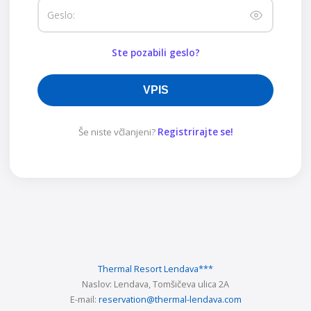
Geslo:
Ste pozabili geslo?
VPIS
Še niste včlanjeni?
Registrirajte se!
Thermal Resort Lendava
***
Naslov:
Lendava, Tomšičeva ulica 2A
E-mail:
reservation@thermal-lendava.com