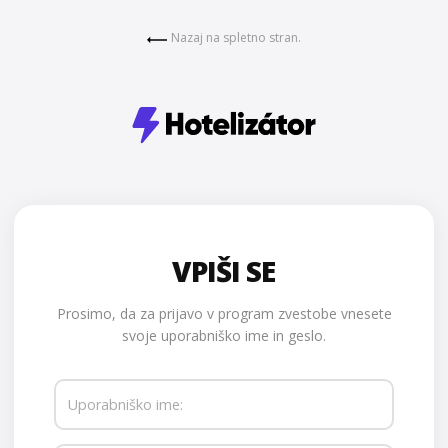
Nazaj na spletno stran.
VPIŠI SE
Prosimo, da za prijavo v program zvestobe vnesete
svoje uporabniško ime in geslo.
Uporabniško ime: