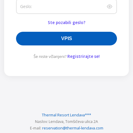
Geslo:
Ste pozabili geslo?
VPIS
Še niste včlanjeni?
Registrirajte se!
Thermal Resort Lendava
***
Naslov:
Lendava, Tomšičeva ulica 2A
E-mail:
reservation@thermal-lendava.com