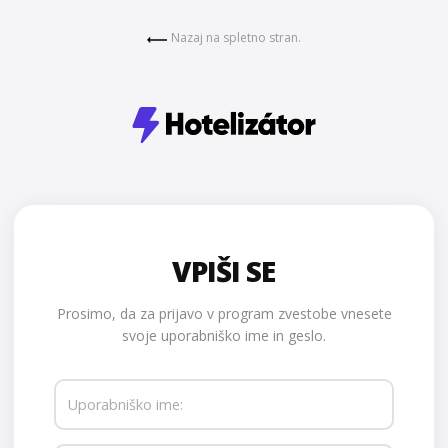
Nazaj na spletno stran.
VPIŠI SE
Prosimo, da za prijavo v program zvestobe vnesete
svoje uporabniško ime in geslo.
Uporabniško ime: