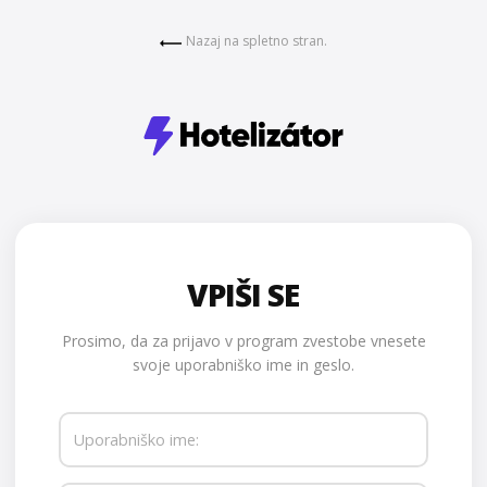
Nazaj na spletno stran.
VPIŠI SE
Prosimo, da za prijavo v program zvestobe vnesete
svoje uporabniško ime in geslo.
Uporabniško ime: