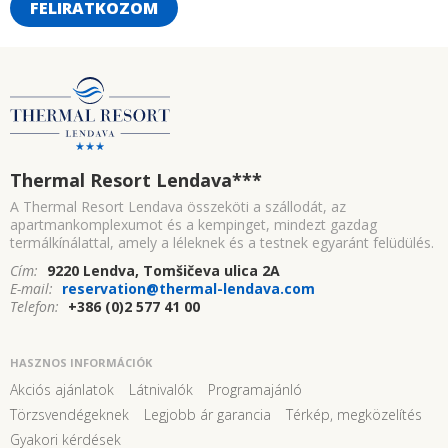
FELIRATKOZOM
Thermal Resort Lendava
***
A Thermal Resort Lendava összeköti a szállodát, az
apartmankomplexumot és a kempinget, mindezt gazdag
termálkínálattal, amely a léleknek és a testnek egyaránt felüdülés.
Cím:
9220 Lendva, Tomšičeva ulica 2A
E-mail:
reservation@thermal-lendava.com
Telefon:
+386 (0)2 577 41 00
HASZNOS INFORMÁCIÓK
Akciós ajánlatok
Látnivalók
Programajánló
Törzsvendégeknek
Legjobb ár garancia
Térkép, megközelítés
Gyakori kérdések