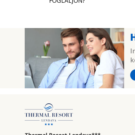
FOGLALJON?
I
k