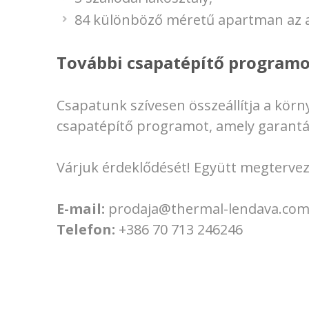
84 különböző méretű apartman az
További csapatépítő programo
Csapatunk szívesen összeállítja a kör
csapatépítő programot, amely garantá
Várjuk érdeklődését! Együtt megtervezz
E-mail:
prodaja@thermal-lendava.co
Telefon:
+386 70 713 246246