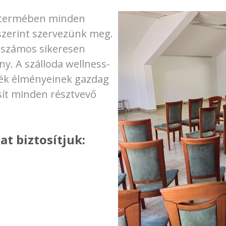
iatermében minden
szerint szervezünk meg.
s számos sikeresen
ny. A szálloda wellness-
yék élményeinek gazdag
sít minden résztvevő
at biztosítjuk: