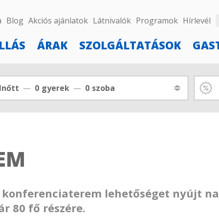
a
Blog
Akciós ajánlatok
Látnivalók
Programok
Hírlevél
LLÁS
ÁRAK
SZOLGÁLTATÁSOK
GAS
lnőtt
0
gyerek
0
szoba
EM
ó konferenciaterem lehetőséget nyújt n
r 80 fő részére.