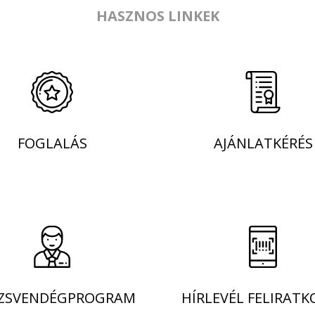
HASZNOS LINKEK
FOGLALÁS
AJÁNLATKÉRÉS
SVENDÉG­­­­PROGRAM
HÍRLEVÉL FELIRATK