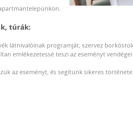
 apartmantelepünkön.
k, túrák:
nyék látnivalóinak programját, szervez borkósto
ltan emlékezetessé teszi az eseményt vendégei
ük az eseményt, és segítünk sikeres történetet
m