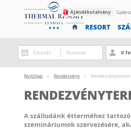
Ajándékutalvány
Galéri
RESORT
SZÁ
0
fe
Nyitólap
›
Rendezvény
›
Rendezvényterem
RENDEZVÉNYTER
A szállodánk étterméhez tartoz
szemináriumok szervezésére, aká