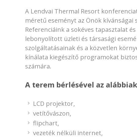
A Lendvai Thermal Resort konferenc
méretű eseményt az Önök kívánságai 
Referenciáink a sokéves tapasztalat é
lebonyolított üzleti és társasági esemé
szolgáltatásainak és a közvetlen körn
kínálata kiegészítő programokat bizto
számára.
A terem bérlésével az alábbiak
LCD projektor,
vetítővászon,
flipchart,
vezeték nélküli internet,