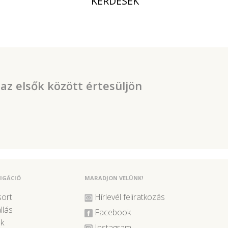
KÉRDÉSEK
 az elsők között értesüljön
IGÁCIÓ
MARADJON VELÜNK!
ort
Hírlevél feliratkozás
llás
Facebook
k
Instagram