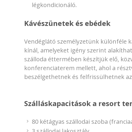
légkondicionáló.
Kávészünetek és ebédek
Vendéglátó személyzetünk különféle 
kínál, amelyeket igény szerint alakíth
szálloda éttermében készítjük elő, köz
konferenciaterem mellett, ahol a rés
beszélgethetnek és felfrissülhetnek a
Szálláskapacitások a resort te
80 kétágyas szállodai szoba (francia
3 szállodai lakosztály,