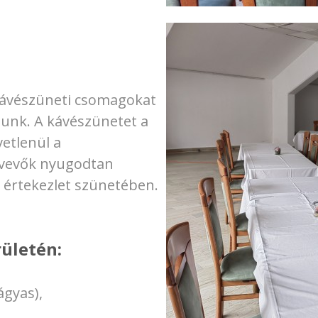
kávészüneti csomagokat
atunk. A kávészünetet a
vetlenül a
ztvevők nyugodtan
z értekezlet szünetében.
rületén:
ágyas),