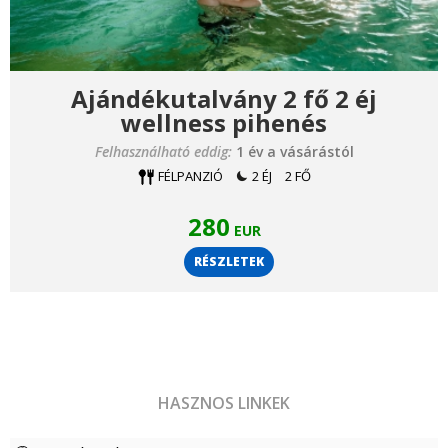
Ajándékutalvány 2 fő 2 éj
wellness pihenés
Felhasználható eddig:
1 év a vásárástól
FÉLPANZIÓ
2 ÉJ
2 FŐ
280
EUR
RÉSZLETEK
HASZNOS LINKEK