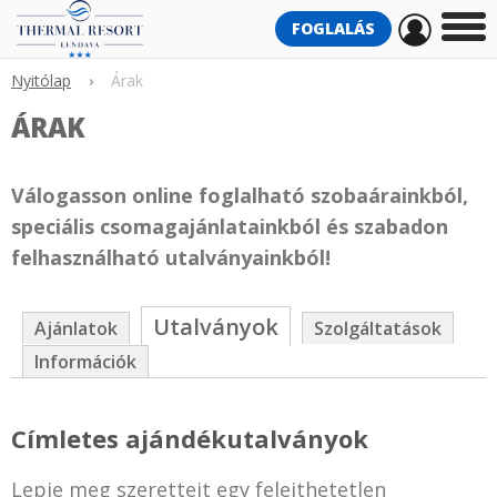
FOGLALÁS
Nyitólap
›
Árak
ÁRAK
Válogasson online foglalható szobaárainkból,
speciális csomagajánlatainkból és szabadon
felhasználható utalványainkból!
Utalványok
Ajánlatok
Szolgáltatások
Információk
Címletes ajándékutalványok
Lepje meg szeretteit egy felejthetetlen