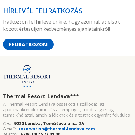
HÍRLEVÉL FELIRATKOZÁS
Iratkozzon fel hírlevelünkre, hogy azonnal, az elsők
között értesüljön kedvezményes ajánlatainkról!
FELIRATKOZOM
Thermal Resort Lendava
***
A Thermal Resort Lendava összeköti a szállodát, az
apartmankomplexumot és a kempinget, mindezt gazdag
termálkínálattal, amely a léleknek és a testnek egyaránt felüdülés.
Cím:
9220 Lendva, Tomšičeva ulica 2A
E-mail:
reservation@thermal-lendava.com
Telefon:
+386 (0)2 577 41 00