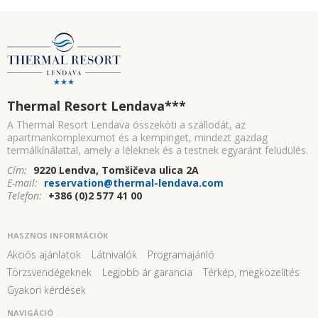
Thermal Resort Lendava
***
A Thermal Resort Lendava összeköti a szállodát, az
apartmankomplexumot és a kempinget, mindezt gazdag
termálkínálattal, amely a léleknek és a testnek egyaránt felüdülés.
Cím:
9220 Lendva, Tomšičeva ulica 2A
E-mail:
reservation@thermal-lendava.com
Telefon:
+386 (0)2 577 41 00
HASZNOS INFORMÁCIÓK
Akciós ajánlatok
Látnivalók
Programajánló
Törzsvendégeknek
Legjobb ár garancia
Térkép, megközelítés
Gyakori kérdések
NAVIGÁCIÓ