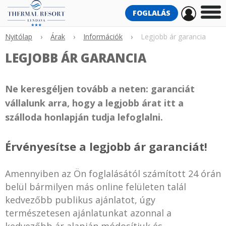
FOGLALÁS
Nyitólap
›
Árak
›
Információk
›
Legjobb ár garancia
LEGJOBB ÁR GARANCIA
Ne keresgéljen tovább a neten: garanciát
vállalunk arra, hogy a legjobb árat itt a
szálloda honlapján tudja lefoglalni.
Érvényesítse a legjobb ár garanciát!
Amennyiben az Ön foglalásától számított 24 órán
belül bármilyen más online felületen talál
kedvezőbb publikus ajánlatot, úgy
természetesen ajánlatunkat azonnal a