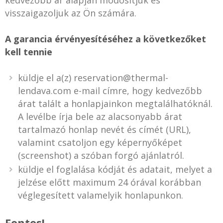
kedvezőbb ár alapján módosítjuk és
visszaigazoljuk az Ön számára.
A garancia érvényesítéséhez a következőket
kell tennie
küldje el a(z) reservation@thermal-
lendava.com e-mail címre, hogy kedvezőbb
árat talált a honlapjainkon megtalálhatóknál.
A levélbe írja bele az alacsonyabb árat
tartalmazó honlap nevét és címét (URL),
valamint csatoljon egy képernyőképet
(screenshot) a szóban forgó ajánlatról.
küldje el foglalása kódját és adatait, melyet a
jelzése előtt maximum 24 órával korábban
véglegesített valamelyik honlapunkon.
Fontos!