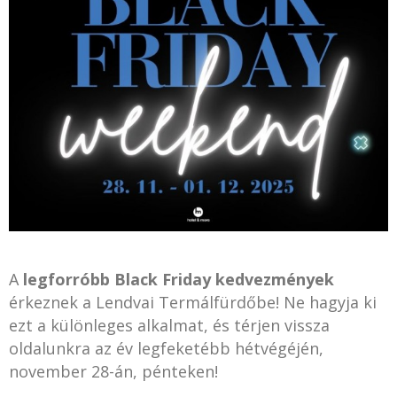
A
legforróbb Black Friday kedvezmények
érkeznek a Lendvai Termálfürdőbe! Ne hagyja ki
ezt a különleges alkalmat, és térjen vissza
oldalunkra az év legfeketébb hétvégéjén,
november 28-án, pénteken!