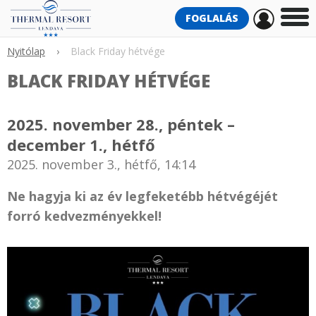
FOGLALÁS
Nyitólap
›
Black Friday hétvége
BLACK FRIDAY HÉTVÉGE
2025. november 28., péntek –
december 1., hétfő
2025. november 3., hétfő, 14:14
Ne hagyja ki az év legfeketébb hétvégéjét
forró kedvezményekkel!