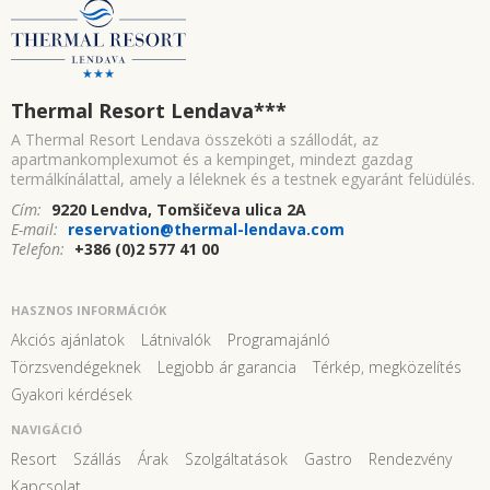
Thermal Resort Lendava
***
A Thermal Resort Lendava összeköti a szállodát, az
apartmankomplexumot és a kempinget, mindezt gazdag
termálkínálattal, amely a léleknek és a testnek egyaránt felüdülés.
Cím:
9220 Lendva, Tomšičeva ulica 2A
E-mail:
reservation@thermal-lendava.com
Telefon:
+386 (0)2 577 41 00
HASZNOS INFORMÁCIÓK
Akciós ajánlatok
Látnivalók
Programajánló
Törzsvendégeknek
Legjobb ár garancia
Térkép, megközelítés
Gyakori kérdések
NAVIGÁCIÓ
Resort
Szállás
Árak
Szolgáltatások
Gastro
Rendezvény
Kapcsolat