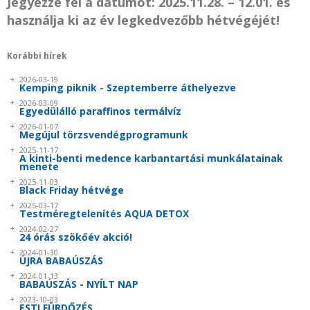
Jegyezze fel a dátumot: 2025.11.28. – 12.01. és
használja ki az év legkedvezőbb hétvégéjét!
Korábbi hírek
2026-03-19
Kemping piknik - Szeptemberre áthelyezve
2026-03-09
Egyedülálló paraffinos termálvíz
2026-01-07
Megújul törzsvendégprogramunk
2025-11-17
A kinti-benti medence karbantartási munkálatainak
menete
2025-11-03
Black Friday hétvége
2025-03-17
Testméregtelenítés AQUA DETOX
2024-02-27
24 órás szökőév akció!
2024-01-30
ÚJRA BABAÚSZÁS
2024-01-13
BABAÚSZÁS - NYÍLT NAP
2023-10-03
ESTI FÜRDŐZÉS