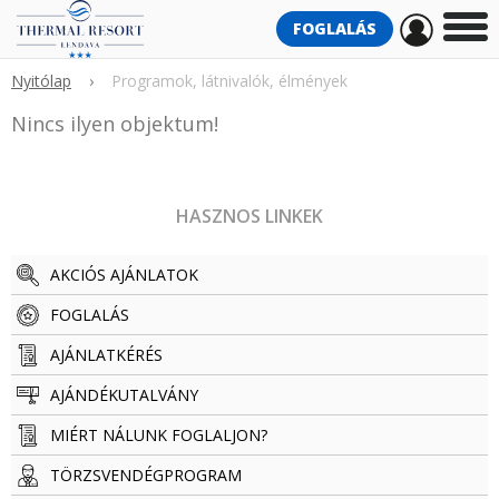
FOGLALÁS
Nyitólap
›
Programok, látnivalók, élmények
Nincs ilyen objektum!
HASZNOS LINKEK
AKCIÓS AJÁNLATOK
FOGLALÁS
AJÁNLATKÉRÉS
AJÁNDÉKUTALVÁNY
MIÉRT NÁLUNK FOGLALJON?
TÖRZSVENDÉG­­­­PROGRAM