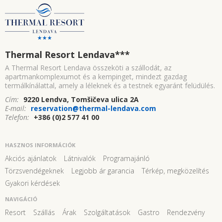
Thermal Resort Lendava
***
A Thermal Resort Lendava összeköti a szállodát, az
apartmankomplexumot és a kempinget, mindezt gazdag
termálkínálattal, amely a léleknek és a testnek egyaránt felüdülés.
Cím:
9220 Lendva, Tomšičeva ulica 2A
E-mail:
reservation@thermal-lendava.com
Telefon:
+386 (0)2 577 41 00
HASZNOS INFORMÁCIÓK
Akciós ajánlatok
Látnivalók
Programajánló
Törzsvendégeknek
Legjobb ár garancia
Térkép, megközelítés
Gyakori kérdések
NAVIGÁCIÓ
Resort
Szállás
Árak
Szolgáltatások
Gastro
Rendezvény