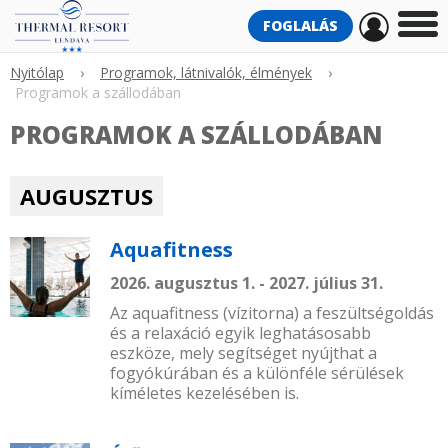
FOGLALÁS
Nyitólap
›
Programok, látnivalók, élmények
›
Programok a szállodában
PROGRAMOK A SZÁLLODÁBAN
AUGUSZTUS
Aquafitness
2026. augusztus 1. - 2027. július 31.
Az aquafitness (vízitorna) a feszültségoldás
és a relaxáció egyik leghatásosabb
eszköze, mely segítséget nyújthat a
fogyókúrában és a különféle sérülések
kíméletes kezelésében is.