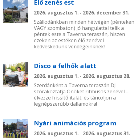
Élő zenés est
2026. augusztus 1. - 2026. december 31.
Szállodánkban minden hétvégén (pénteken
VAGY szombaton) jó hangulattal telik a
péntek este a Taverna teraszán, hiszen
ezeken az estéken élő zenével
kedveskedünk vendégeinknek!
Disco a felhők alatt
2026. augusztus 1. - 2026. augusztus 28.
Szerdánként a Taverna teraszán DJ
szórakoztatja Önöket ritmusos zenével –
élvezze frissítő italát, és táncoljon a
legnépszerűbb dallamokra!
Nyári animációs program
2026. augusztus 1. - 2026. augusztus 31.