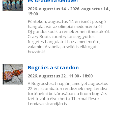
és Arabella sellővel
2026. augusztus 14. - 2026. augusztus 14.,
15:00
Pénteken, augusztus 14-én ismét pezsgő
hangulat vár az olimpiai medencénknél!
DJ gondoskodik a remek zenei ritmusokról,
Crazy Boots country tánceggyüttes
fergetes hangulatot hoz a medencére,
valamint Arabella, a sellő is ellátogat
hozzánk!
Bogrács a strandon
2026. augusztus 22., 11:00 - 18:00
A Bográcsfeszt napján, amelyet augusztus
22-én, szombaton rendeznek meg Lendva
történelmi belvárosában, a finom bogrács
ízét tovább élvezheti a Thermal Resort
Lendava strandján is.