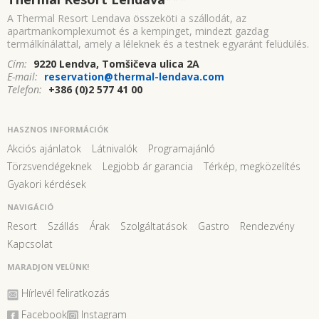
A Thermal Resort Lendava összeköti a szállodát, az
apartmankomplexumot és a kempinget, mindezt gazdag
termálkínálattal, amely a léleknek és a testnek egyaránt felüdülés.
Cím:
9220 Lendva, Tomšičeva ulica 2A
E-mail:
reservation@thermal-lendava.com
Telefon:
+386 (0)2 577 41 00
HASZNOS INFORMÁCIÓK
Akciós ajánlatok
Látnivalók
Programajánló
Törzsvendégeknek
Legjobb ár garancia
Térkép, megközelítés
Gyakori kérdések
NAVIGÁCIÓ
Resort
Szállás
Árak
Szolgáltatások
Gastro
Rendezvény
Kapcsolat
MARADJON VELÜNK!
Hírlevél feliratkozás
Facebook
Instagram