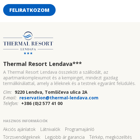
FELIRATKOZOM
Thermal Resort Lendava
***
A Thermal Resort Lendava összeköti a szállodát, az
apartmankomplexumot és a kempinget, mindezt gazdag
termálkínálattal, amely a léleknek és a testnek egyaránt felüdülés.
Cím:
9220 Lendva, Tomšičeva ulica 2A
E-mail:
reservation@thermal-lendava.com
Telefon:
+386 (0)2 577 41 00
HASZNOS INFORMÁCIÓK
Akciós ajánlatok
Látnivalók
Programajánló
Törzsvendégeknek
Legjobb ár garancia
Térkép, megközelítés