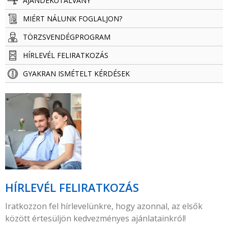
AJÁNDÉKUTALVÁNY
MIÉRT NÁLUNK FOGLALJON?
TÖRZSVENDÉG­­­­PROGRAM
HÍRLEVÉL FELIRATKOZÁS
GYAKRAN ISMÉTELT KÉRDÉSEK
HÍRLEVÉL FELIRATKOZÁS
Iratkozzon fel hírlevelünkre, hogy azonnal, az elsők
között értesüljön kedvezményes ajánlatainkról!