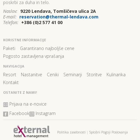
poskrbi za duha in telo.
Naslov:
9220 Lendava, Tomšičeva ulica 2A
E-mail:
reservation@thermal-lendava.com
Telefon:
+386 (0)2 577 41 00
KORISTNE INFORMACIJE
Paketi
Garantirano najboljše cene
Pogosto zastavljena vprašanja
NAVIGACIJA
Resort
Nastanitve
Ceniki
Seminarji
Storitve
Kulinarika
Kontakt
OSTANITE Z NAMI!
Prijava na e-novice
Facebook
Instagram
Politika zasebnosti
|
Splošni Pogoji Poslovanja