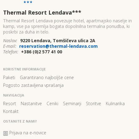
Thermal Resort Lendava
***
Thermal Resort Lendava povezuje hotel, apartmajsko naselje in
kamp, vse pa spremlja bogata dopolnilna termalna ponudba, ki
poskrbi za duha in telo.
Naslov:
9220 Lendava, Tomšičeva ulica 2A
E-mail:
reservation@thermal-lendava.com
Telefon:
+386 (0)2 577 41 00
KORISTNE INFORMACIJE
Paketi
Garantirano najboljše cene
Pogosto zastavljena vprašanja
NAVIGACIJA
Resort
Nastanitve
Ceniki
Seminarji
Storitve
Kulinarika
Kontakt
OSTANITE Z NAMI!
Prijava na e-novice