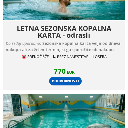
LETNA SEZONSKA KOPALNA
KARTA - odrasli
Do sedaj uporabno:
Sezonska kopalna karta velja od dneva
nakupa ali za želen termin, ki ga sporočite ob nakupu.
PRENOČIŠČE
BREZ NAMESTITVE
1 OSEBA
770
EUR
PODROBNOSTI