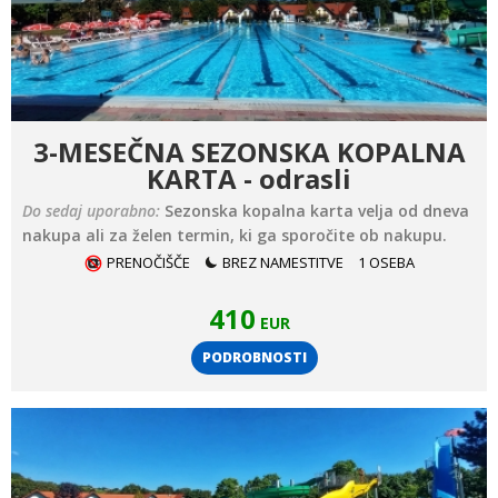
3-MESEČNA SEZONSKA KOPALNA
KARTA - odrasli
Do sedaj uporabno:
Sezonska kopalna karta velja od dneva
nakupa ali za želen termin, ki ga sporočite ob nakupu.
PRENOČIŠČE
BREZ NAMESTITVE
1 OSEBA
410
EUR
PODROBNOSTI