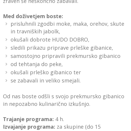
zraven še neskončno zabavali.
Med doživetjem boste:
prisluhnili zgodbi moke, maka, orehov, skute
in travniških jabolk,
okušali dobrote HUDO DOBRO,
sledili prikazu priprave prleške gibanice,
samostojno pripravili prekmursko gibanico
od tehtanja do peke,
okušali prleško gibanico ter
se zabavali in veliko smejali.
Od nas boste odšli s svojo prekmursko gibanico
in nepozabno kulinarično izkušnjo.
Trajanje programa:
4 h.
Izvajanje programa:
za skupine (do 15