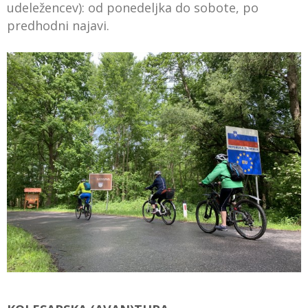
udeležencev): od ponedeljka do sobote, po
predhodni najavi.