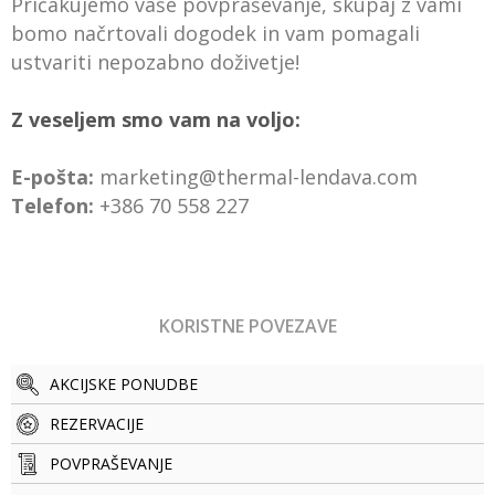
Pričakujemo vaše povpraševanje, skupaj z vami
bomo načrtovali dogodek in vam pomagali
ustvariti nepozabno doživetje!
Z veseljem smo vam na voljo:
E-pošta:
marketing@thermal-lendava.com
Telefon:
+386 70 558 227
KORISTNE POVEZAVE
AKCIJSKE PONUDBE
REZERVACIJE
POVPRAŠEVANJE