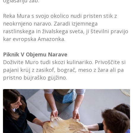
oglašanju žab.
Reka Mura s svojo okolico nudi pristen stik z
neokrnjeno naravo. Zaradi izjemnega
rastlinskega in živalskega sveta, ji številni pravijo
kar evropska Amazonka.
Piknik V Objemu Narave
Doživite Muro tudi skozi kulinariko. Privoščite si
pajani krüj z zasikof, bograč, meso z žara ali pa
pristno büjraško güjžino.