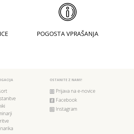
ICE
POGOSTA VPRAŠANJA
IGACIJA
OSTANITE Z NAMI!
ort
Prijava na e-novice
tanitve
Facebook
iki
Instagram
inarji
ritve
inarika