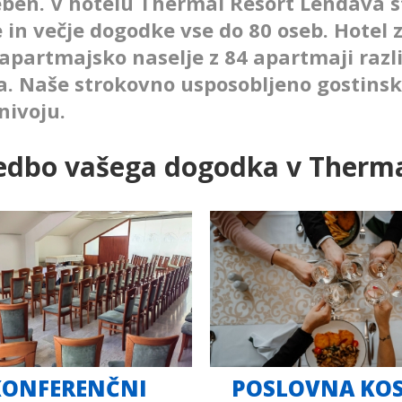
eben. V hotelu Thermal Resort Lendava 
in večje dogodke vse do 80 oseb. Hotel 
r apartmajsko naselje z 84 apartmaji razl
. Naše strokovno usposobljeno gostinsk
nivoju.
vedbo vašega dogodka v Therm
KONFERENČNI
POSLOVNA KOS