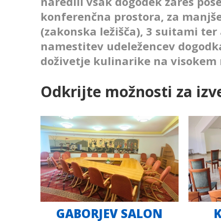
naredili vsak dogodek zares pos
konferenčna prostora, za manjše 
(zakonska ležišča), 3 suitami te
namestitev udeležencev dogodka
doživetje kulinarike na visokem 
Odkrijte možnosti za iz
GABORJEV SALON