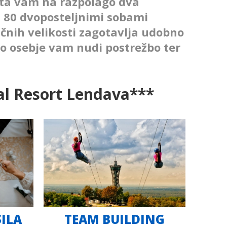
sta vam na razpolago dva
z 80 dvoposteljnimi sobami
ičnih velikosti zagotavlja udobno
o osebje vam nudi postrežbo ter
al Resort Lendava***
ILA
TEAM BUILDING