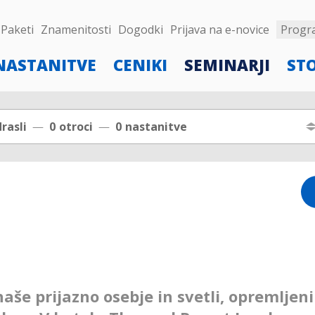
Paketi
Znamenitosti
Dogodki
Prijava na e-novice
Progr
NASTANITVE
CENIKI
SEMINARJI
ST
rasli
0
otroci
0
nastanitve
aše prijazno osebje in svetli, opremljen