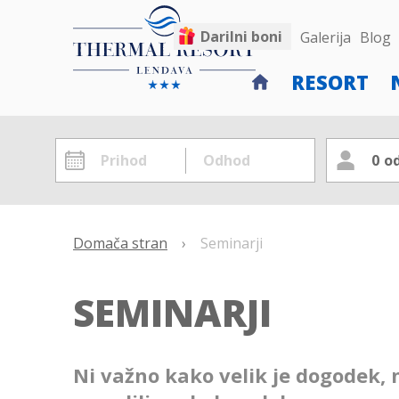
Darilni boni
Galerija
Blog
RESORT
0
od
Domača stran
›
Seminarji
SEMINARJI
Ni važno kako velik je dogodek, n