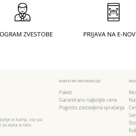
OGRAM ZVESTOBE
PRIJAVA NA E-NOV
KORISTNE INFORMACIJE
NAV
Paketi
Res
Garantirano najboljše cene
Nas
Pogosto zastavljena vprašanja
Cen
Sem
selje in kamp, vse pa
Sto
 za duha in telo.
Kul