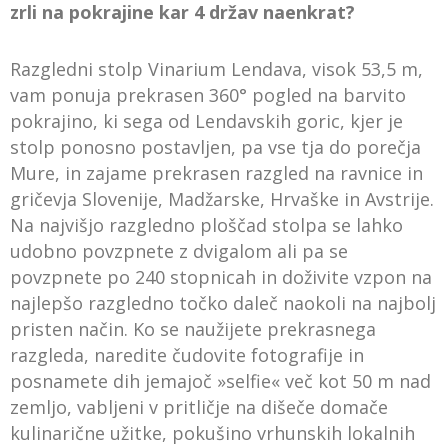
zrli na pokrajine kar 4 držav naenkrat?
Razgledni stolp Vinarium Lendava, visok 53,5 m,
vam ponuja prekrasen 360° pogled na barvito
pokrajino, ki sega od Lendavskih goric, kjer je
stolp ponosno postavljen, pa vse tja do porečja
Mure, in zajame prekrasen razgled na ravnice in
gričevja Slovenije, Madžarske, Hrvaške in Avstrije.
Na najvišjo razgledno ploščad stolpa se lahko
udobno povzpnete z dvigalom ali pa se
povzpnete po 240 stopnicah in doživite vzpon na
najlepšo razgledno točko daleč naokoli na najbolj
pristen način. Ko se naužijete prekrasnega
razgleda, naredite čudovite fotografije in
posnamete dih jemajoč »selfie« več kot 50 m nad
zemljo, vabljeni v pritličje na dišeče domače
kulinarične užitke, pokušino vrhunskih lokalnih