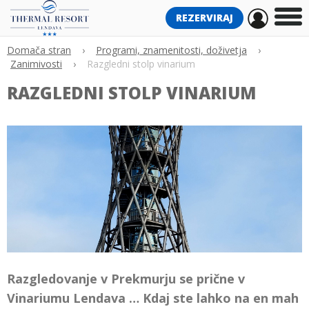
REZERVIRAJ
Domača stran
›
Programi, znamenitosti, doživetja
›
Zanimivosti
›
Razgledni stolp vinarium
RAZGLEDNI STOLP VINARIUM
Razgledovanje v Prekmurju se prične v
Vinariumu Lendava … Kdaj ste lahko na en mah