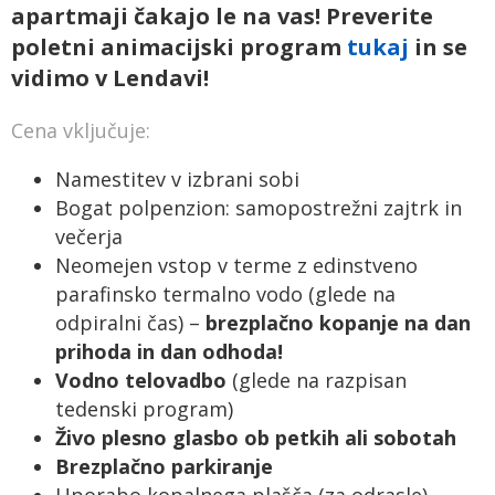
apartmaji čakajo le na vas! Preverite
poletni animacijski program
tukaj
in se
vidimo v Lendavi!
Cena vključuje:
Namestitev v izbrani sobi
Bogat polpenzion: samopostrežni zajtrk in
večerja
Neomejen vstop v terme z edinstveno
parafinsko termalno vodo (glede na
odpiralni čas) –
brezplačno kopanje na dan
prihoda in dan odhoda!
Vodno telovadbo
(glede na razpisan
tedenski program)
Živo plesno glasbo ob petkih ali sobotah
Brezplačno parkiranje
Uporabo kopalnega plašča (za odrasle)