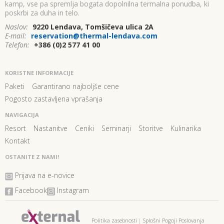
kamp, vse pa spremlja bogata dopolnilna termalna ponudba, ki
poskrbi za duha in telo.
Naslov:
9220 Lendava, Tomšičeva ulica 2A
E-mail:
reservation@thermal-lendava.com
Telefon:
+386 (0)2 577 41 00
KORISTNE INFORMACIJE
Paketi
Garantirano najboljše cene
Pogosto zastavljena vprašanja
NAVIGACIJA
Resort
Nastanitve
Ceniki
Seminarji
Storitve
Kulinarika
Kontakt
OSTANITE Z NAMI!
Prijava na e-novice
Facebook
Instagram
Politika zasebnosti
|
Splošni Pogoji Poslovanja