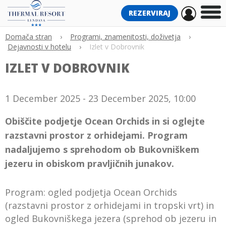
REZERVIRAJ
Domača stran
›
Programi, znamenitosti, doživetja
›
Dejavnosti v hotelu
›
Izlet v Dobrovnik
IZLET V DOBROVNIK
1 December 2025 - 23 December 2025, 10:00
Obiščite podjetje Ocean Orchids in si oglejte
razstavni prostor z orhidejami. Program
nadaljujemo s sprehodom ob Bukovniškem
jezeru in obiskom pravljičnih junakov.
Program: ogled podjetja Ocean Orchids
(razstavni prostor z orhidejami in tropski vrt) in
ogled Bukovniškega jezera (sprehod ob jezeru in