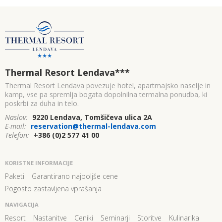
Thermal Resort Lendava
***
Thermal Resort Lendava povezuje hotel, apartmajsko naselje in
kamp, vse pa spremlja bogata dopolnilna termalna ponudba, ki
poskrbi za duha in telo.
Naslov:
9220 Lendava, Tomšičeva ulica 2A
E-mail:
reservation@thermal-lendava.com
Telefon:
+386 (0)2 577 41 00
KORISTNE INFORMACIJE
Paketi
Garantirano najboljše cene
Pogosto zastavljena vprašanja
NAVIGACIJA
Resort
Nastanitve
Ceniki
Seminarji
Storitve
Kulinarika