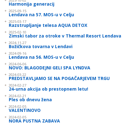
2025-10-02
Harmonija generacij
2025-09-15
Lendava na 57. MOS-u v Celju
2025-03-17
Razstrupljanje telesa AQUA DETOX
2025-02-10
Zimski tabor za otroke v Thermal Resort Lendava
2024-11-27
Božičkova tovarna v Lendavi
2024-09-16
Lendava na 56. MOS-u v Celju
2024-06-06
NOVO: BLAGODEJNI GELI SPA LYNDVA
2024-03-22
PREDSTAVLJAMO SE NA POGAČARJEVEM TRGU
2024-02-27
24-urna akcija ob prestopnem letu!
2024-02-21
Ples ob dnevu žena
2024-02-05
VALENTINOVO
2024-02-05
NORA PUSTNA ZABAVA