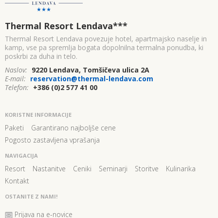
Thermal Resort Lendava
***
Thermal Resort Lendava povezuje hotel, apartmajsko naselje in
kamp, vse pa spremlja bogata dopolnilna termalna ponudba, ki
poskrbi za duha in telo.
Naslov:
9220 Lendava, Tomšičeva ulica 2A
E-mail:
reservation@thermal-lendava.com
Telefon:
+386 (0)2 577 41 00
KORISTNE INFORMACIJE
Paketi
Garantirano najboljše cene
Pogosto zastavljena vprašanja
NAVIGACIJA
Resort
Nastanitve
Ceniki
Seminarji
Storitve
Kulinarika
Kontakt
OSTANITE Z NAMI!
Prijava na e-novice