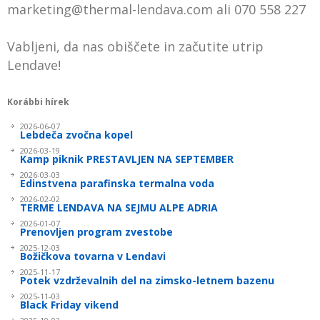
marketing@thermal-lendava.com ali 070 558 227
Vabljeni, da nas obiščete in začutite utrip
Lendave!
Korábbi hírek
2026-06-07
Lebdeča zvočna kopel
2026-03-19
Kamp piknik PRESTAVLJEN NA SEPTEMBER
2026-03-03
Edinstvena parafinska termalna voda
2026-02-02
TERME LENDAVA NA SEJMU ALPE ADRIA
2026-01-07
Prenovljen program zvestobe
2025-12-03
Božičkova tovarna v Lendavi
2025-11-17
Potek vzdrževalnih del na zim­sko-letnem bazenu
2025-11-03
Black Friday vikend