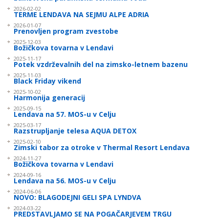
2026-02-02
TERME LENDAVA NA SEJMU ALPE ADRIA
2026-01-07
Prenovljen program zvestobe
2025-12-03
Božičkova tovarna v Lendavi
2025-11-17
Potek vzdrževalnih del na zim­sko-letnem bazenu
2025-11-03
Black Friday vikend
2025-10-02
Harmonija generacij
2025-09-15
Lendava na 57. MOS-u v Celju
2025-03-17
Razstrupljanje telesa AQUA DETOX
2025-02-10
Zimski tabor za otroke v Thermal Resort Lendava
2024-11-27
Božičkova tovarna v Lendavi
2024-09-16
Lendava na 56. MOS-u v Celju
2024-06-06
NOVO: BLAGODEJNI GELI SPA LYNDVA
2024-03-22
PREDSTAVLJAMO SE NA POGAČARJEVEM TRGU