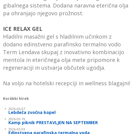
gibalnega sistema. Dodana naravna eterična olja
pa ohranjajo njegovo prožnost.
ICE RELAX GEL
Hladilni masažni gel s hladilnim učinkom z
dodano edinstveno parafinsko termalno vodo
Term Lendava skupaj z inovativno kombinacijo
mentola in eteričnega olja mete pripomore k
regeneraciji in ustvarja občutek ugodja.
Na voljo na hotelski recepciji in wellness blagajni!
Korábbi hírek
2026-06-07
Lebdeča zvočna kopel
2026-03-19
Kamp piknik PRESTAVLJEN NA SEPTEMBER
2026-03-03
Edinstvena parafinska termalna voda